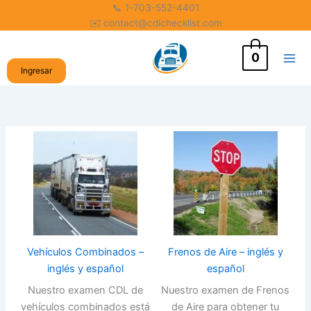
Ir
📞 1-703-552-4401
✉️ contact@cdlchecklist.com
al
contenido
0
Ingresar
Vehículos Combinados –
Frenos de Aire – inglés y
inglés y español
español
Nuestro examen CDL de
Nuestro examen de Frenos
vehículos combinados está
de Aire para obtener tu