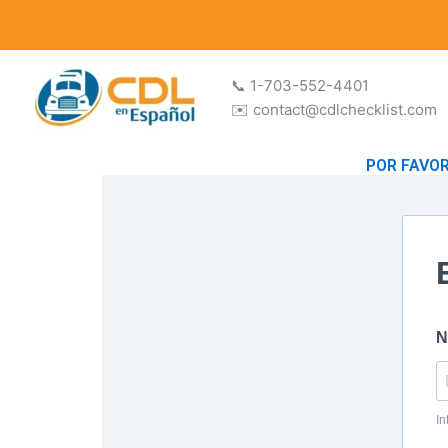
Ir
al
contenido
📞 1-703-552-4401
✉️ contact@cdlchecklist.com
POR FAVO