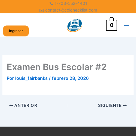
Ir
📞 1-703-552-4401
✉️ contact@cdlchecklist.com
al
contenido
0
Ingresar
Examen Bus Escolar #2
Por
louis_fairbanks
/
febrero 28, 2026
ANTERIOR
SIGUIENTE